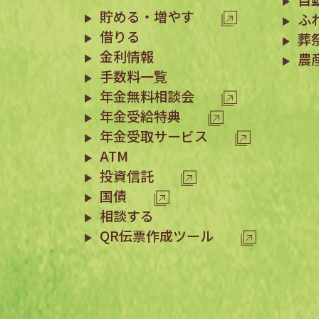
貯める・増やす
ふ
借りる
葬
金利情報
農
手数料一覧
年金無料相談会
年金受給特典
年金受取サービス
ATM
投資信託
国債
相談する
QR伝票作成ツール