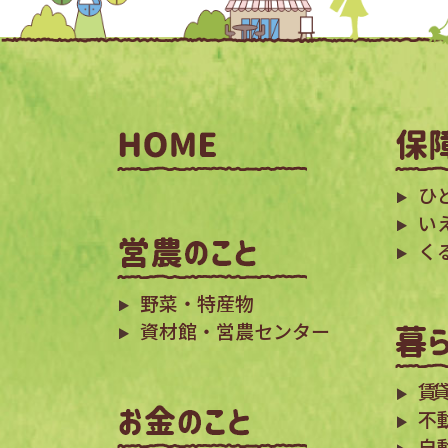
ひ
い
く
野菜・特産物
資材館・営農センター
賃貸
不
自