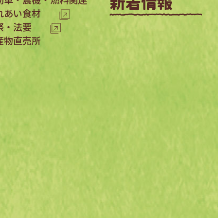
れあい食材
祭・法要
産物直売所