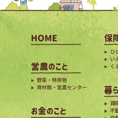
ひ
い
く
野菜・特産物
資材館・営農センター
賃貸
不
自