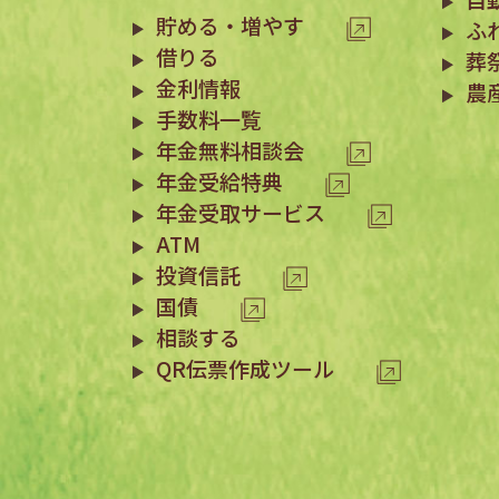
貯める・増やす
ふ
借りる
葬
金利情報
農
手数料一覧
年金無料相談会
年金受給特典
年金受取サービス
ATM
投資信託
国債
相談する
QR伝票作成ツール