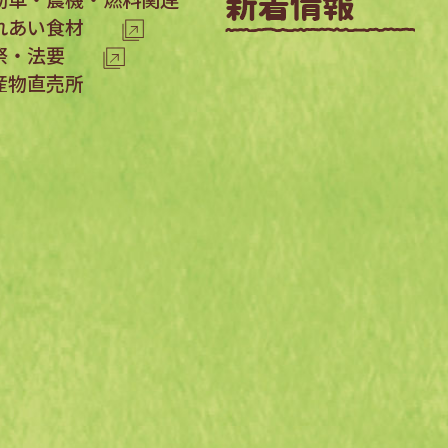
れあい食材
祭・法要
産物直売所