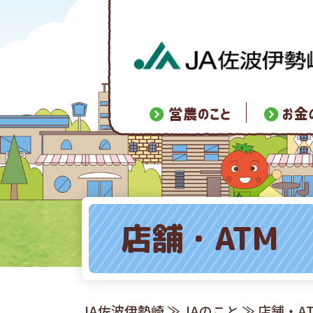
店舗・ATM
JA佐波伊勢崎
≫
JAのこと
≫
店舗・A