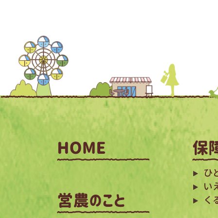
ひ
い
く