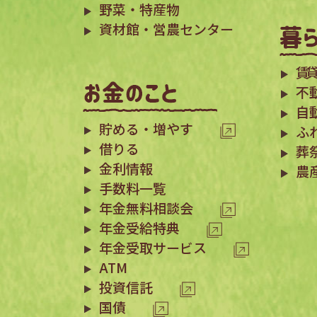
野菜・特産物
資材館・営農センター
賃貸
不
自
貯める・増やす
ふ
借りる
葬
金利情報
農
手数料一覧
年金無料相談会
年金受給特典
年金受取サービス
ATM
投資信託
国債