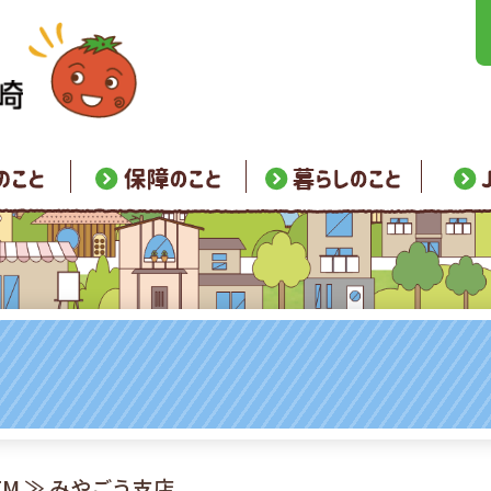
TM
≫ みやごう支店