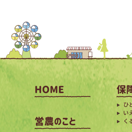
ひ
い
く