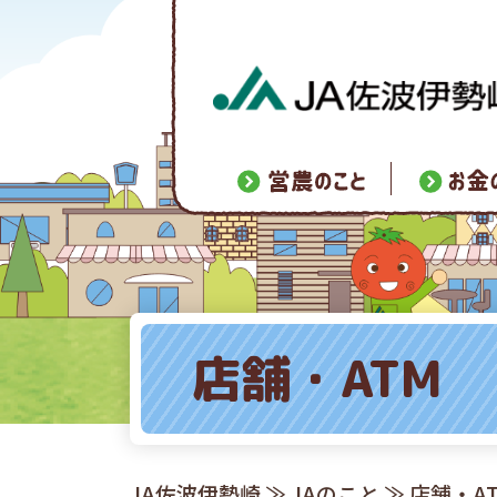
店舗・ATM
JA佐波伊勢崎
≫
JAのこと
≫
店舗・A