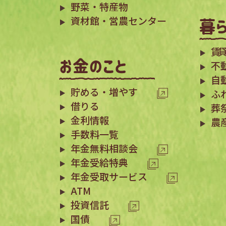
野菜・特産物
資材館・営農センター
賃貸
不
自
貯める・増やす
ふ
借りる
葬
金利情報
農
手数料一覧
年金無料相談会
年金受給特典
年金受取サービス
ATM
投資信託
国債